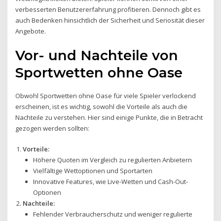
verbesserten Benutzererfahrung profitieren. Dennoch gibt es
auch Bedenken hinsichtlich der Sicherheit und Seriosität dieser
Angebote.
Vor- und Nachteile von
Sportwetten ohne Oase
Obwohl Sportwetten ohne Oase für viele Spieler verlockend
erscheinen, ist es wichtig, sowohl die Vorteile als auch die
Nachteile zu verstehen. Hier sind einige Punkte, die in Betracht
gezogen werden sollten:
Vorteile:
Höhere Quoten im Vergleich zu regulierten Anbietern
Vielfältige Wettoptionen und Sportarten
Innovative Features, wie Live-Wetten und Cash-Out-
Optionen
Nachteile:
Fehlender Verbraucherschutz und weniger regulierte