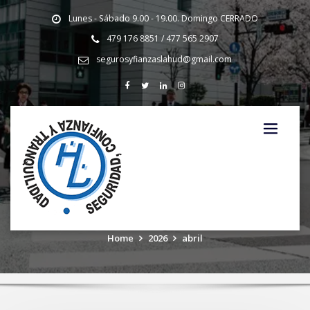
Lunes - Sábado 9.00 - 19.00. Domingo CERRADO
479 176 8851 / 477 565 2907
segurosyfianzaslahud@gmail.com
Archives abril 2026
Home
2026
abril