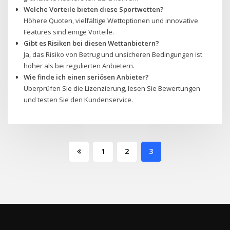
Welche Vorteile bieten diese Sportwetten?
Höhere Quoten, vielfältige Wettoptionen und innovative
Features sind einige Vorteile.
Gibt es Risiken bei diesen Wettanbietern?
Ja, das Risiko von Betrug und unsicheren Bedingungen ist
höher als bei regulierten Anbietern.
Wie finde ich einen seriösen Anbieter?
Überprüfen Sie die Lizenzierung, lesen Sie Bewertungen
und testen Sie den Kundenservice.
Paginación
1
2
3
de
entradas