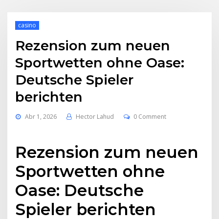
casino
Rezension zum neuen
Sportwetten ohne Oase:
Deutsche Spieler
berichten
Abr 1, 2026
Hector Lahud
0 Comment
Rezension zum neuen
Sportwetten ohne
Oase: Deutsche
Spieler berichten