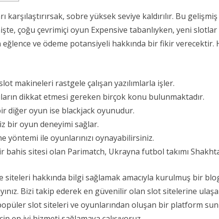
arı karşılaştırırsak, sobre yüksek seviye kaldırılır. Bu gelişm
şte, çoğu çevrimiçi oyun Expensive tabanlıyken, yeni slotlar
eğlence ve ödeme potansiyeli hakkında bir fikir verecektir. Hı
ot makineleri rastgele çalışan yazılımlarla işler.
ların dikkat etmesi gereken birçok konu bulunmaktadır.
bir diğer oyun ise blackjack oyunudur.
z bir oyun deneyimi sağlar.
e yöntemi ile oyunlarınızı oynayabilirsiniz.
r bahis sitesi olan Parimatch, Ukrayna futbol takımı Shakht
 siteleri hakkında bilgi sağlamak amacıyla kurulmuş bir blog
nız. Bizi takip ederek en güvenilir olan slot sitelerine ulaşab
n popüler slot siteleri ve oyunlarından oluşan bir platform s
çin en iyi hizmeti sağlamaya çalışıyoruz.