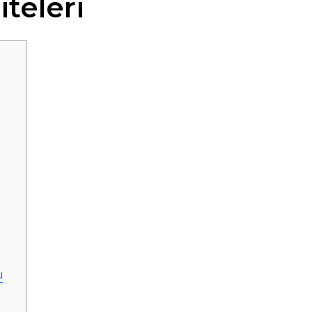
iteleri
u