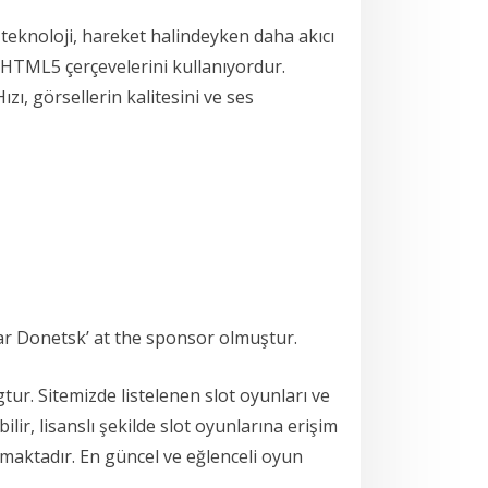
iş teknoloji, hareket halindeyken daha akıcı
 HTML5 çerçevelerini kullanıyordur.
zı, görsellerin kalitesini ve ses
ar Donetsk’ at the sponsor olmuştur.
tur. Sitemizde listelenen slot oyunları ve
ilir, lisanslı şekilde slot oyunlarına erişim
unmaktadır. En güncel ve eğlenceli oyun