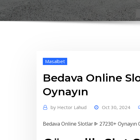
Masalbet
Bedava Online Slo
Oynayın
by
Hector Lahud
Oct 30, 2024
Bedava Online Slotlar ᐈ 27230+ Oynayın O