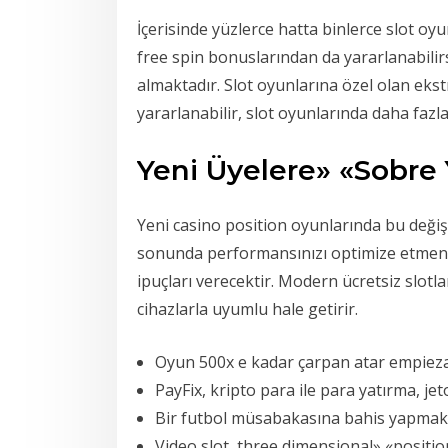
İçerisinde yüzlerce hatta binlerce slot oy
free spin bonuslarından da yararlanabilirs
almaktadır. Slot oyunlarına özel olan ekst
yararlanabilir, slot oyunlarında daha fazla
Yeni Üyelere» «Sobre 
Yeni casino position oyunlarında bu değişm
sonunda performansınızı optimize etmenize
ipuçları verecektir. Modern ücretsiz slotla
cihazlarla uyumlu hale getirir.
Oyun 500x e kadar çarpan atar empieza
PayFix, kripto para ile para yatırma, j
Bir futbol müsabakasına bahis yapmak i
Video slot, three dimensional» «position