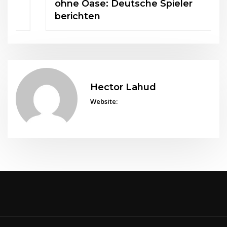
ohne Oase: Deutsche Spieler
berichten
Hector Lahud
Website: