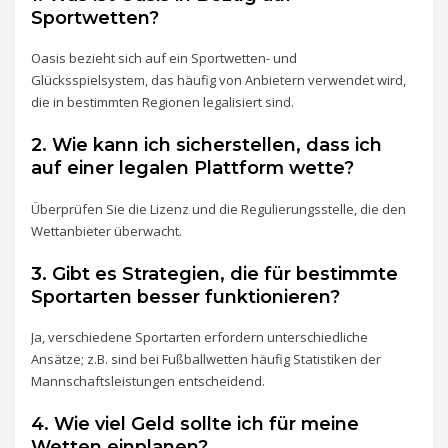
Sportwetten?
Oasis bezieht sich auf ein Sportwetten- und
Glücksspielsystem, das häufig von Anbietern verwendet wird,
die in bestimmten Regionen legalisiert sind.
2. Wie kann ich sicherstellen, dass ich
auf einer legalen Plattform wette?
Überprüfen Sie die Lizenz und die Regulierungsstelle, die den
Wettanbieter überwacht.
3. Gibt es Strategien, die für bestimmte
Sportarten besser funktionieren?
Ja, verschiedene Sportarten erfordern unterschiedliche
Ansätze; z.B. sind bei Fußballwetten häufig Statistiken der
Mannschaftsleistungen entscheidend.
4. Wie viel Geld sollte ich für meine
Wetten einplanen?