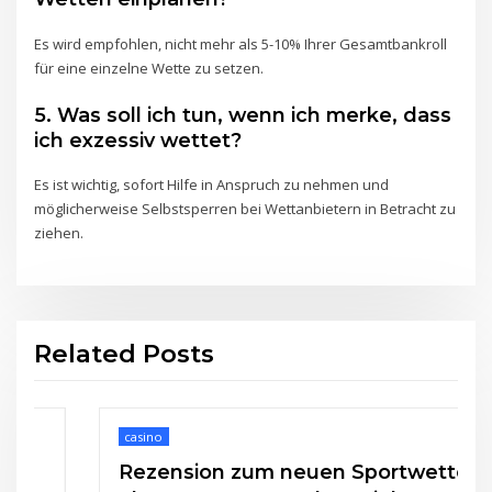
Es wird empfohlen, nicht mehr als 5-10% Ihrer Gesamtbankroll
für eine einzelne Wette zu setzen.
5. Was soll ich tun, wenn ich merke, dass
ich exzessiv wettet?
Es ist wichtig, sofort Hilfe in Anspruch zu nehmen und
möglicherweise Selbstsperren bei Wettanbietern in Betracht zu
ziehen.
Related Posts
casino
Rezension zum neuen Sportwetten