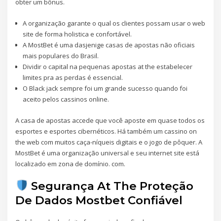
obter um bônus.
A organização garante o qual os clientes possam usar o web
site de forma holistica e confortável.
A MostBet é uma dasjenige casas de apostas não oficiais
mais populares do Brasil.
Dividir o capital na pequenas apostas at the estabelecer
limites pra as perdas é essencial.
O Black jack sempre foi um grande sucesso quando foi
aceito pelos cassinos online.
A casa de apostas accede que você aposte em quase todos os
esportes e esportes cibernéticos. Há também um cassino on
the web com muitos caça-níqueis digitais e o jogo de pôquer. A
MostBet é uma organização universal e seu internet site está
localizado em zona de domínio. com.
Segurança At The Proteção
De Dados Mostbet Confiável