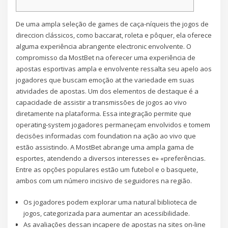
De uma ampla seleção de games de caça-níqueis the jogos de
direccion clássicos, como baccarat, roleta e pôquer, ela oferece
alguma experiência abrangente electronic envolvente. O
compromisso da MostBet na oferecer uma experiência de
apostas esportivas ampla e envolvente ressalta seu apelo aos
jogadores que buscam emoção at the variedade em suas
atividades de apostas. Um dos elementos de destaque é a
capacidade de assistir a transmissões de jogos ao vivo
diretamente na plataforma. Essa integração permite que
operating-system jogadores permaneçam envolvidos e tomem
decisões informadas com foundation na ação ao vivo que
estão assistindo. A MostBet abrange uma ampla gama de
esportes, atendendo a diversos interesses e» «preferências.
Entre as opções populares estão um futebol e o basquete,
ambos com um número incisivo de seguidores na região.
Os jogadores podem explorar uma natural biblioteca de
jogos, categorizada para aumentar an acessibilidade.
As avaliações dessan incapere de apostas na sites on-line