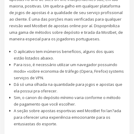
maioria, positivas. Um quebra-galho em qualquer plataforma
de jogos de apostas é a qualidade de seu serviço profissional
ao cliente. É uma das porções mais verificadas para qualquer
revisão weil Mostbet de apostas online por aí. Dispopnibiliza
uma gama de métodos sobre depósito e tirada da Mostbet, de
maneira especial para os jogadores portugueses.
O aplicativo tem inúmeros benefícios, alguns dos quais
estão listados abaixo.
Para isso, é necessário utilizar um navegador possuindo
modo» «sobre economia de tráfego (Opera, Firefox) systems
serviços de VPN.
Dá só uma olhada na quantidade para jogos e apostas que
ela possui pra oferecer.
Sim, o canon do depósito mínimo varia conforme o método
de pagamento que você escolher.
A seção sobre apostas esportivas weil MostBet foi lan?ada
para oferecer uma experiência emocionante para os
entusiastas do esporte.