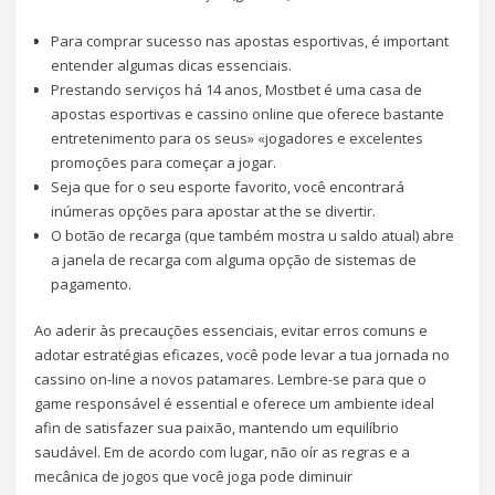
Para comprar sucesso nas apostas esportivas, é important
entender algumas dicas essenciais.
Prestando serviços há 14 anos, Mostbet é uma casa de
apostas esportivas e cassino online que oferece bastante
entretenimento para os seus» «jogadores e excelentes
promoções para começar a jogar.
Seja que for o seu esporte favorito, você encontrará
inúmeras opções para apostar at the se divertir.
O botão de recarga (que também mostra u saldo atual) abre
a janela de recarga com alguma opção de sistemas de
pagamento.
Ao aderir às precauções essenciais, evitar erros comuns e
adotar estratégias eficazes, você pode levar a tua jornada no
cassino on-line a novos patamares. Lembre-se para que o
game responsável é essential e oferece um ambiente ideal
afin de satisfazer sua paixão, mantendo um equilíbrio
saudável. Em de acordo com lugar, não oír as regras e a
mecânica de jogos que você joga pode diminuir