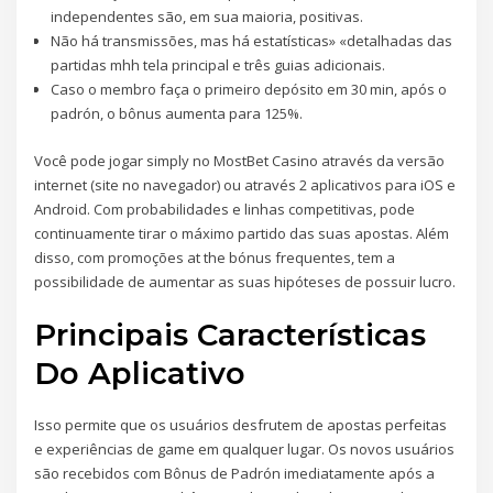
independentes são, em sua maioria, positivas.
Não há transmissões, mas há estatísticas» «detalhadas das
partidas mhh tela principal e três guias adicionais.
Caso o membro faça o primeiro depósito em 30 min, após o
padrón, o bônus aumenta para 125%.
Você pode jogar simply no MostBet Casino através da versão
internet (site no navegador) ou através 2 aplicativos para iOS e
Android. Com probabilidades e linhas competitivas, pode
continuamente tirar o máximo partido das suas apostas. Além
disso, com promoções at the bónus frequentes, tem a
possibilidade de aumentar as suas hipóteses de possuir lucro.
Principais Características
Do Aplicativo
Isso permite que os usuários desfrutem de apostas perfeitas
e experiências de game em qualquer lugar. Os novos usuários
são recebidos com Bônus de Padrón imediatamente após a