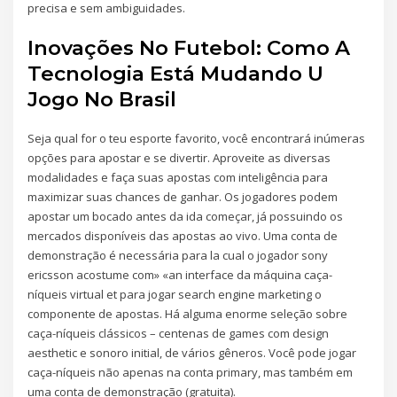
precisa e sem ambiguidades.
Inovações No Futebol: Como A
Tecnologia Está Mudando U
Jogo No Brasil
Seja qual for o teu esporte favorito, você encontrará inúmeras
opções para apostar e se divertir. Aproveite as diversas
modalidades e faça suas apostas com inteligência para
maximizar suas chances de ganhar​. Os jogadores podem
apostar um bocado antes da ida começar, já possuindo os
mercados disponíveis das apostas ao vivo. Uma conta de
demonstração é necessária para la cual o jogador sony
ericsson acostume com» «an interface da máquina caça-
níqueis virtual et para jogar search engine marketing o
componente de apostas. Há alguma enorme seleção sobre
caça-níqueis clássicos – centenas de games com design
aesthetic e sonoro initial, de vários gêneros. Você pode jogar
caça-níqueis não apenas na conta primary, mas também em
uma conta de demonstração (gratuita).