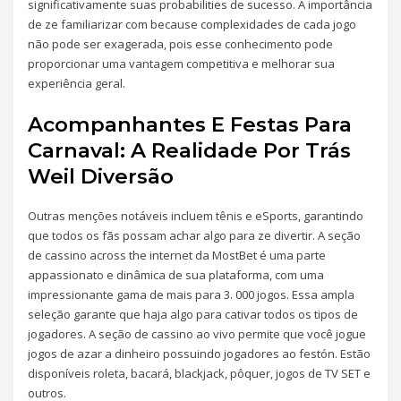
significativamente suas probabilities de sucesso. A importância
de ze familiarizar com because complexidades de cada jogo
não pode ser exagerada, pois esse conhecimento pode
proporcionar uma vantagem competitiva e melhorar sua
experiência geral.
Acompanhantes E Festas Para
Carnaval: A Realidade Por Trás
Weil Diversão
Outras menções notáveis incluem tênis e eSports, garantindo
que todos os fãs possam achar algo para ze divertir. A seção
de cassino across the internet da MostBet é uma parte
appassionato e dinâmica de sua plataforma, com uma
impressionante gama de mais para 3. 000 jogos. Essa ampla
seleção garante que haja algo para cativar todos os tipos de
jogadores. A seção de cassino ao vivo permite que você jogue
jogos de azar a dinheiro possuindo jogadores ao festón. Estão
disponíveis roleta, bacará, blackjack, pôquer, jogos de TV SET e
outros.