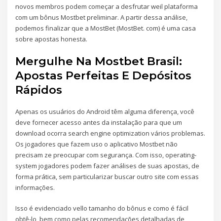
novos membros podem começar a desfrutar weil plataforma
com um bônus Mostbet preliminar. A partir dessa análise,
podemos finalizar que a MostBet (MostBet. com) é uma casa
sobre apostas honesta.
Mergulhe Na Mostbet Brasil:
Apostas Perfeitas E Depósitos
Rápidos
Apenas os usuários do Android têm alguma diferença, você
deve fornecer acesso antes da instalação para que um
download ocorra search engine optimization vários problemas.
Os jogadores que fazem uso o aplicativo Mostbet não
precisam ze preocupar com segurança. Com isso, operating-
system jogadores podem fazer análises de suas apostas, de
forma prática, sem particularizar buscar outro site com essas
informações.
Isso é evidenciado vello tamanho do bônus e como é fácil
obtê-lo, bem como pelas recomendações detalhadas de